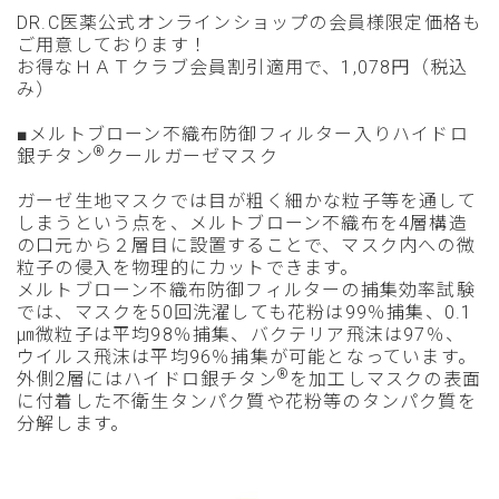
DR.C医薬公式オンラインショップの会員様限定価格も
ご用意しております！
お得なＨＡＴクラブ会員割引適用で、1,078円（税込
み）
■メルトブローン不織布防御フィルター入りハイドロ
®
銀チタン
クールガーゼマスク
ガーゼ生地マスクでは目が粗く細かな粒子等を通して
しまうという点を、メルトブローン不織布を4層構造
の口元から２層目に設置することで、マスク内への微
粒子の侵入を物理的にカットできます。
メルトブローン不織布防御フィルターの捕集効率試験
では、マスクを50回洗濯しても花粉は99％捕集、0.1
㎛微粒子は平均98％捕集、バクテリア飛沫は97％、
ウイルス飛沫は平均96％捕集が可能となっています。
®
外側2層にはハイドロ銀チタン
を加工しマスクの表面
に付着した不衛生タンパク質や花粉等のタンパク質を
分解します。