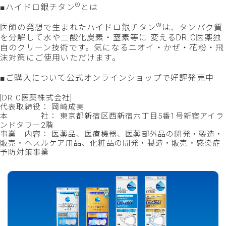
®
■ハイドロ銀チタン
とは
®
医師の発想で生まれたハイドロ銀チタン
は、タンパク質
を分解して水や二酸化炭素・窒素等に 変えるDR.C医薬独
自のクリーン技術です。気になるニオイ・かぜ・花粉・飛
沫対策にご使用いただけます。
■ご購入について
公式オンラインショップ
で好評発売中
[DR.C医薬株式会社]
代表取締役： 岡崎成実
本 社： 東京都新宿区西新宿六丁目5番1号新宿アイラ
ンドタワー2階
事業 内容： 医薬品、医療機器、医薬部外品の開発・製造・
販売・ヘスルケア用品、化粧品の開発・製造・販売・感染症
予防対策事業