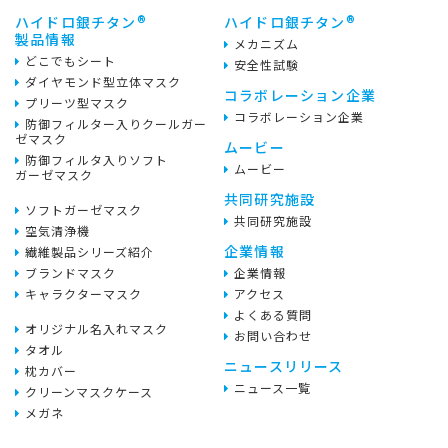
®
®
ハイドロ銀チタン
ハイドロ銀チタン
製品情報
メカニズム
どこでもシート
安全性試験
ダイヤモンド型立体マスク
コラボレーション企業
プリーツ型マスク
コラボレーション企業
防御フィルター入りクールガー
ゼマスク
ムービー
防御フィルタ入りソフト
ムービー
ガーゼマスク
共同研究施設
ソフトガーゼマスク
共同研究施設
空気清浄機
企業情報
繊維製品シリーズ紹介
ブランドマスク
企業情報
キャラクターマスク
アクセス
よくある質問
オリジナル名入れマスク
お問い合わせ
タオル
ニュースリリース
枕カバー
ニュース一覧
クリーンマスクケース
メガネ